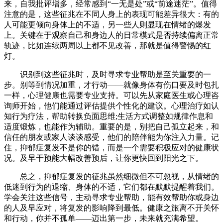
来，自我批评增多，经常感到“一无是处”或“前途迷茫”。值得
注意的是，这些征兆在不同人身上的表现可能差异很大：有的
人可能更倾向身体上的不适，另一些人则显现在情绪的爆发
上。关键在于观察自己和身边人的日常模式是否持续偏离正常
轨迹，比如连续两周以上都不见改善，那就是值得警惕的红
灯。
识别到这些征兆时，及时寻求专业帮助是至关重要的一
步。别等到情况加重，才行动——就像身体有伤口要及时包扎
一样，心理健康也需要专业支持。可以先从家庭医生或心理咨
询师开始，他们能通过评估提供个性化的建议。心理治疗如认
知行为疗法，帮助转换负面思维;生活方式调整如规律作息和
适度锻炼，也能作为辅助。重要的是，别把自己孤立起来，和
信任的朋友或家人谈谈感受，他们的陪伴能为你注入力量。记
住，抑郁症复发不是你的错，而是一个需要积极应对的健康状
况。及早干预能大幅改善预后，让你更快回到阳光之下。
总之，抑郁症复发的征兆虽然细微但不可忽视，从情绪的
低迷到行为的退缩、身体的不适，它们都在默默提醒着我们。
学会关注这些信号，主动寻求专业帮助，能有效帮助你或身边
的人及早应对，将复发的影响降到最低。健康之旅离不开关怀
和行动，你并不孤单——迈出第一步，未来就充满希望。