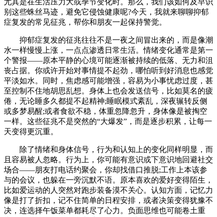
尤其是在生活压力大或季节变化时。那么，我们该如何及早识
别这些蛛丝马迹，避免它侵蚀健康呢?今天，我就来聊聊抑郁
症复发的常见征兆，帮你和朋友一起保持警觉。
抑郁症复发的征兆往往不是一夜之间冒出来的，而是像潮
水一样慢慢上涨，一点点渗透日常生活。情绪变化通常是第一
个警报——原本平静的心境可能逐渐被持续的低落、无力和沮
丧占据。你或许开始对事情提不起劲，哪怕听到好消息也感觉
平淡如水。同时，焦虑感可能增强，容易为小事忧虑过度，甚
至控制不住地胡思乱想。身体上也会发送信号，比如莫名的疲
倦，无论睡多久都提不起精神;睡眠模式紊乱，深夜辗转反侧
或多梦易醒;或者食欲不稳，体重忽降忽升，身体像是被掏空
一样。这些征兆不是突然的“大爆发”，而是逐步积累，让每一
天变得更沉重。
除了情绪和身体信号，行为和认知上的变化同样明显，而
且容易被人忽略。行为上，你可能有意识或下意识地回避社交
场合——朋友打电话约聚会，你却找借口推脱;工作上本该参
与的会议，也躲在一旁沉默不语。原本喜欢的爱好变得陌生，
比如爱运动的人突然对跑步装备漠不关心。认知方面，记忆力
像是打了折扣，记不住简单的日程安排，或者决策变得犹豫不
决，连选择午饭菜单都耗尽了心力。负面思维也可能卷土重