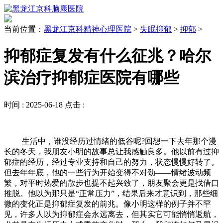
当前位置：
黑龙江京科精神心理医院
>
失眠抑郁
>
抑郁
>
抑郁症复发有什么征兆？哈尔
滨治疗抑郁症医院有哪些
时间 :
2025-06-18
点击 :
生活中，谁没经历过情绪的低谷呢?回想一下去年那个漫
长的冬天，我朋友小明的故事总让我感触良多。他以前有过抑
郁症的经历，经过专业支持和自己的努力，状态慢慢好转了。
但去年年底，他的一些行为开始变得不对劲——情绪波动频
繁，对平时热爱的散步也提不起兴致了，朋友聚会更是找借口
推脱。他以为那只是“正常压力”，结果后来才意识到，那些细
微的变化正是抑郁症复发的前兆。像小明这样的例子并不罕
见，许多人以为抑郁症会永远离去，但其实它可能悄悄返航，