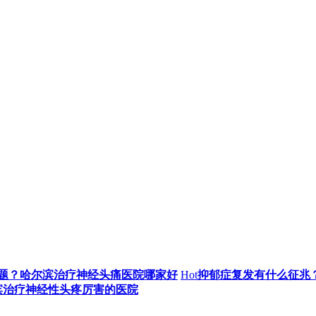
题？哈尔滨治疗神经头痛医院哪家好
Hot
抑郁症复发有什么征兆
滨治疗神经性头疼厉害的医院