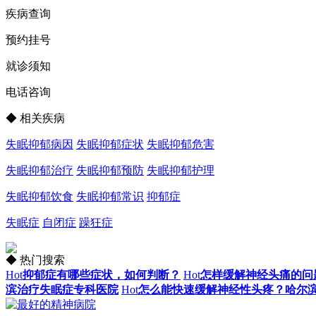
疾病查询
预约挂号
就诊须知
电话咨询
◆ 相关疾病
失眠抑郁病因
失眠抑郁症状
失眠抑郁危害
失眠抑郁治疗
失眠抑郁预防
失眠抑郁护理
失眠抑郁饮食
失眠抑郁常识
抑郁症
失眠症
自闭症
躁狂症
◆ 热门搜索
Hot
抑郁症有哪些症状，如何判断？
Hot
怎样缓解神经头痛的问
滨治疗失眠症专科医院
Hot
怎么能快速缓解神经性头疼？哈尔