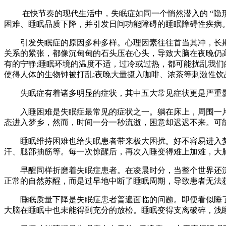
在快节奏的现代生活中，失眠症如同一个悄然潜入的 “隐形
困难、睡眠品质下降，并引发日间功能障碍的睡眠障碍性疾病。
引发失眠症的原因多种多样。心理因素往往首当其冲，长期处
关系的紧张，都像沉甸甸的石头压在心头，导致大脑在夜晚仍
有的宁静;睡眠环境的温度不适，过冷或过热，都可能扰乱我们
使得人体的生物钟被打乱;夜晚大量摄入咖啡、浓茶等刺激性饮
失眠症有着诸多明显的症状，其中五大常见症状更是严重影
入睡困难是失眠症最常见的症状之一。躺在床上，周围一片寂
态进入梦乡，然而，时间一分一秒流逝，困意却迟迟不来。可
睡眠维持困难也给失眠患者带来极大困扰。好不容易进入梦
汗、腿部抽筋等。每一次惊醒后，再次入睡变得难上加难，大脑
早醒同样折磨着失眠症患者。在凌晨时分，当整个世界还沉
正常的自然苏醒，而是过早地中断了睡眠周期，导致患者无法获
睡眠质量下降是失眠症患者普遍面临的问题。即便看似睡了
大脑在睡眠中也未能得到充分的放松。睡眠变得支离破碎，浅