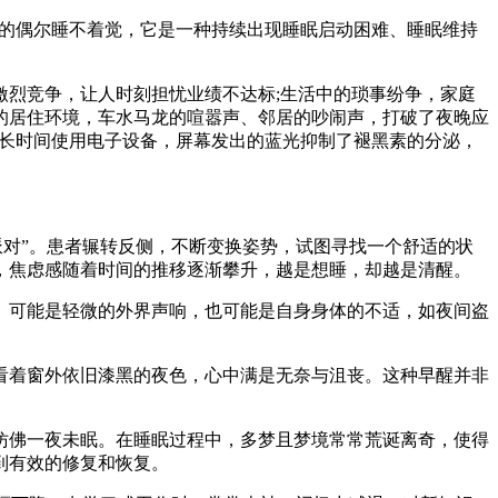
的偶尔睡不着觉，它是一种持续出现睡眠启动困难、睡眠维持
烈竞争，让人时刻担忧业绩不达标;生活中的琐事纷争，家庭
的居住环境，车水马龙的喧嚣声、邻居的吵闹声，打破了夜晚应
前长时间使用电子设备，屏幕发出的蓝光抑制了褪黑素的分泌，
对”。患者辗转反侧，不断变换姿势，试图寻找一个舒适的状
焦虑感随着时间的推移逐渐攀升，越是想睡，却越是清醒。​
可能是轻微的外界声响，也可能是自身身体的不适，如夜间盗
着窗外依旧漆黑的夜色，心中满是无奈与沮丧。这种早醒并非
佛一夜未眠。在睡眠过程中，多梦且梦境常常荒诞离奇，使得
有效的修复和恢复。​