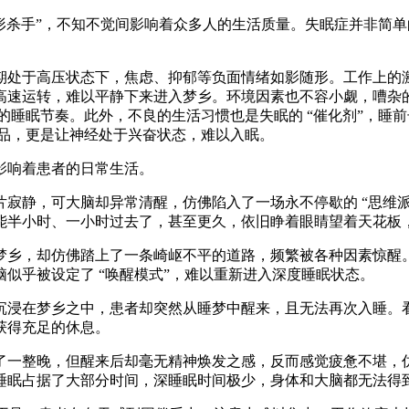
杀手”，不知不觉间影响着众多人的生活质量。失眠症并非简单
​
于高压状态下，焦虑、抑郁等负面情绪如影随形。工作上的激
高速运转，难以平静下来进入梦乡。环境因素也不容小觑，嘈杂
的睡眠节奏。此外，不良的生活习惯也是失眠的 “催化剂”，睡
品，更是让神经处于兴奋状态，难以入眠。​
响着患者的日常生活。​
静，可大脑却异常清醒，仿佛陷入了一场永不停歇的 “思维派
能半小时、一小时过去了，甚至更久，依旧睁着眼睛望着天花板，
乡，却仿佛踏上了一条崎岖不平的道路，频繁被各种因素惊醒。
似乎被设定了 “唤醒模式”，难以重新进入深度睡眠状态。​
浸在梦乡之中，患者却突然从睡梦中醒来，且无法再次入睡。看
得充足的休息。​
一整晚，但醒来后却毫无精神焕发之感，反而感觉疲惫不堪，仿
睡眠占据了大部分时间，深睡眠时间极少，身体和大脑都无法得到