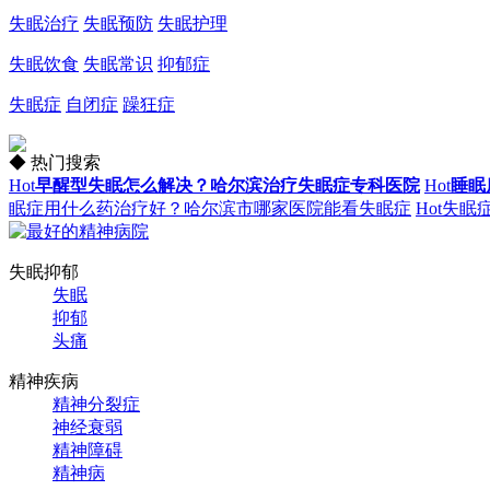
失眠治疗
失眠预防
失眠护理
失眠饮食
失眠常识
抑郁症
失眠症
自闭症
躁狂症
◆ 热门搜索
Hot
早醒型失眠怎么解决？哈尔滨治疗失眠症专科医院
Hot
睡眠
眠症用什么药治疗好？哈尔滨市哪家医院能看失眠症
Hot
失眠
失眠抑郁
失眠
抑郁
头痛
精神疾病
精神分裂症
神经衰弱
精神障碍
精神病