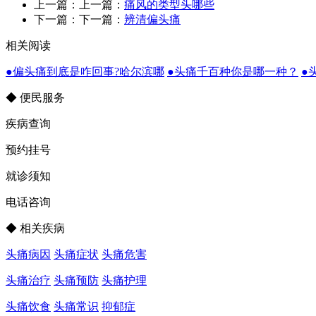
上一篇：上一篇：
痛风的类型头哪些
下一篇：下一篇：
辨清偏头痛
相关阅读
●偏头痛到底是咋回事?哈尔滨哪
●头痛千百种你是哪一种？
●
◆ 便民服务
疾病查询
预约挂号
就诊须知
电话咨询
◆ 相关疾病
头痛病因
头痛症状
头痛危害
头痛治疗
头痛预防
头痛护理
头痛饮食
头痛常识
抑郁症