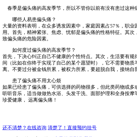
春季是偏头痛的高发季节，所以不管你以前有没有患过这种
哪些人易患偏头痛？
大量的资料表明，在众多诱发因素中，家庭因素占57％，职业
用。首先，精神紧张、焦虑、忧郁是偏头痛的性格特征。其次
致偏头痛的危险因素。
如何度过偏头痛的高发季节？
首先，下决心纠正自己不健康的个性特点。其次，生活要有规
间（比如在你终于实现了自己的某个愿望时），它不需要物质
离。不要过分被金钱所累，被权力所累，要超脱自我，接纳自
患了偏头痛不用太心烦
如果已经患了偏头痛，可供选择的药物很多，但此类药物或多
听听音乐，适当做做热水浴、头发干洗、面部护理和全身按摩
珍爱健康， 远离偏头痛！
还不清楚？在线咨询
清楚了！直接预约挂号