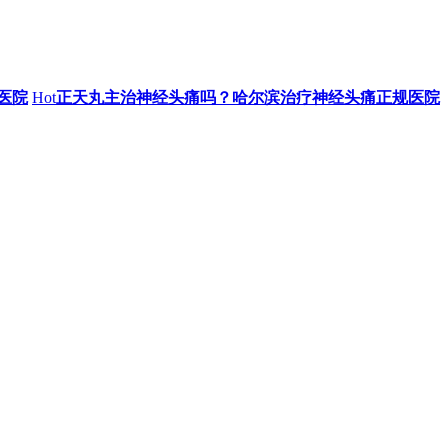
医院
Hot
正天丸主治神经头痛吗？哈尔滨治疗神经头痛正规医院