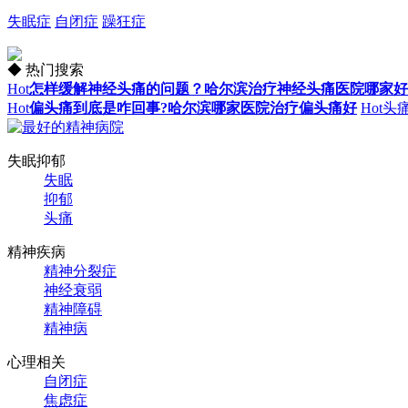
失眠症
自闭症
躁狂症
◆ 热门搜索
Hot
怎样缓解神经头痛的问题？哈尔滨治疗神经头痛医院哪家好
Hot
偏头痛到底是咋回事?哈尔滨哪家医院治疗偏头痛好
Hot
头
失眠抑郁
失眠
抑郁
头痛
精神疾病
精神分裂症
神经衰弱
精神障碍
精神病
心理相关
自闭症
焦虑症