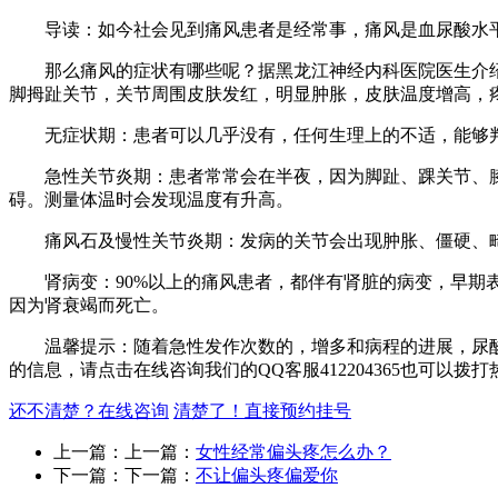
导读：如今社会见到痛风患者是经常事，痛风是血尿酸水平
那么痛风的症状有哪些呢？据黑龙江神经内科医院医生介绍
脚拇趾关节，关节周围皮肤发红，明显肿胀，皮肤温度增高，
无症状期：患者可以几乎没有，任何生理上的不适，能够判
急性关节炎期：患者常常会在半夜，因为脚趾、踝关节、膝
碍。测量体温时会发现温度有升高。
痛风石及慢性关节炎期：发病的关节会出现肿胀、僵硬、畸
肾病变：90%以上的痛风患者，都伴有肾脏的病变，早期表
因为肾衰竭而死亡。
温馨提示：随着急性发作次数的，增多和病程的进展，尿酸
的信息，请点击在线咨询我们的QQ客服412204365也可以拨
还不清楚？在线咨询
清楚了！直接预约挂号
上一篇：上一篇：
女性经常偏头疼怎么办？
下一篇：下一篇：
不让偏头疼偏爱你