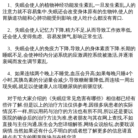
1、失眠会使人的植物神经功能发生紊乱,一旦发生紊乱,人的
注意力就不容易集中.失眠还会改变身体原有的生物钟,使人的
胃肠道功能和心肺功能受到影响.使人吃什么都没有胃口.
2、失眠会使人记忆力下降,精力不足,从而导致工作效率低,
还会使人变得焦虑、容易发脾气,影响正常生活.
3、失眠会使人的免疫力下降,导致人的身体素质下降.长期的
睡眠不足,会使神经内分泌系统的应激调控系统被激活,并逐渐
衰竭而发生调节紊乱.
4、如果连续两个晚上不睡觉,血压会升高;如果每晚只睡4个
小时,其胰岛素的分泌量会减少,导致糖耐量降低,而连续一周出
现失眠,就足以使健康人出现糖尿病的前驱症状.
对于给大家介绍的《失眠症常见危害有哪些》相信都已经有
些许了解.但是以上的治疗方法仅供参考,因很多病患者的实际
情况不一样,所以用药与治疗的方法也有所不同,所以还是要以
医院的确诊后的治疗方法为准.患者朋友与其在网上查找,不如
直接与主任沟通,医生会为您详细解答,网络众说纷纭,勿要耽误
病情.当然如果还有什么不明白的或者想了解更多的信息请直
接点击下方的图形版块与在线交流.