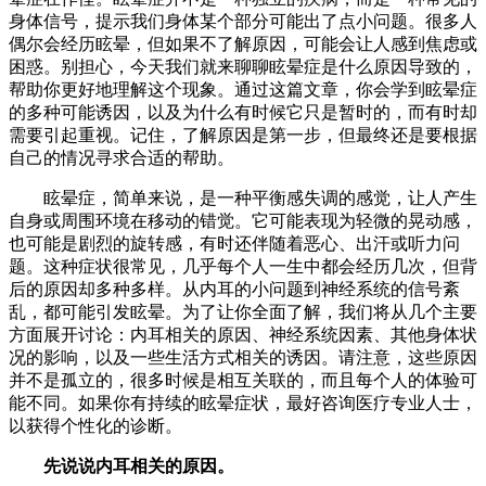
身体信号，提示我们身体某个部分可能出了点小问题。很多人
偶尔会经历眩晕，但如果不了解原因，可能会让人感到焦虑或
困惑。别担心，今天我们就来聊聊眩晕症是什么原因导致的，
帮助你更好地理解这个现象。通过这篇文章，你会学到眩晕症
的多种可能诱因，以及为什么有时候它只是暂时的，而有时却
需要引起重视。记住，了解原因是第一步，但最终还是要根据
自己的情况寻求合适的帮助。
眩晕症，简单来说，是一种平衡感失调的感觉，让人产生
自身或周围环境在移动的错觉。它可能表现为轻微的晃动感，
也可能是剧烈的旋转感，有时还伴随着恶心、出汗或听力问
题。这种症状很常见，几乎每个人一生中都会经历几次，但背
后的原因却多种多样。从内耳的小问题到神经系统的信号紊
乱，都可能引发眩晕。为了让你全面了解，我们将从几个主要
方面展开讨论：内耳相关的原因、神经系统因素、其他身体状
况的影响，以及一些生活方式相关的诱因。请注意，这些原因
并不是孤立的，很多时候是相互关联的，而且每个人的体验可
能不同。如果你有持续的眩晕症状，最好咨询医疗专业人士，
以获得个性化的诊断。
先说说内耳相关的原因。