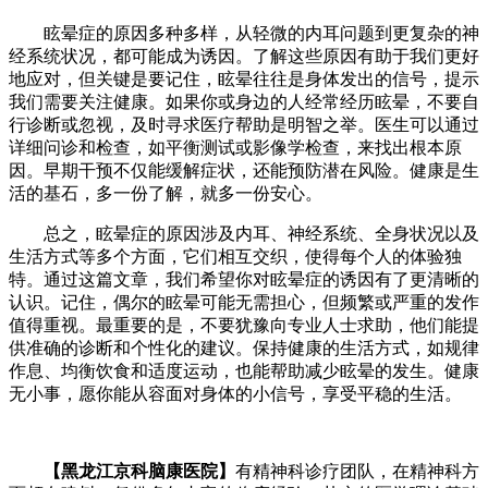
眩晕症的原因多种多样，从轻微的内耳问题到更复杂的神
经系统状况，都可能成为诱因。了解这些原因有助于我们更好
地应对，但关键是要记住，眩晕往往是身体发出的信号，提示
我们需要关注健康。如果你或身边的人经常经历眩晕，不要自
行诊断或忽视，及时寻求医疗帮助是明智之举。医生可以通过
详细问诊和检查，如平衡测试或影像学检查，来找出根本原
因。早期干预不仅能缓解症状，还能预防潜在风险。健康是生
活的基石，多一份了解，就多一份安心。
总之，眩晕症的原因涉及内耳、神经系统、全身状况以及
生活方式等多个方面，它们相互交织，使得每个人的体验独
特。通过这篇文章，我们希望你对眩晕症的诱因有了更清晰的
认识。记住，偶尔的眩晕可能无需担心，但频繁或严重的发作
值得重视。最重要的是，不要犹豫向专业人士求助，他们能提
供准确的诊断和个性化的建议。保持健康的生活方式，如规律
作息、均衡饮食和适度运动，也能帮助减少眩晕的发生。健康
无小事，愿你能从容面对身体的小信号，享受平稳的生活。
【黑龙江京科脑康医院】
有精神科诊疗团队，在精神科方