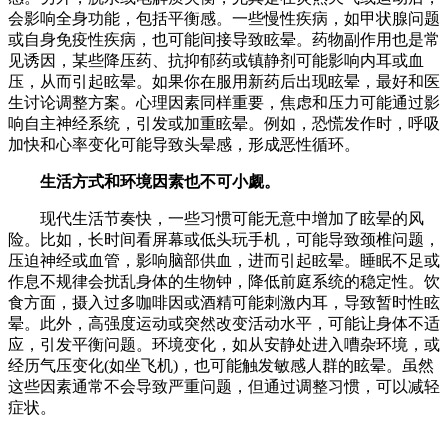
会影响全身功能，包括平衡感。一些慢性疾病，如甲状腺问题
或自身免疫性疾病，也可能间接导致眩晕。药物副作用也是常
见诱因，某些降压药、抗抑郁药或镇静剂可能影响内耳或血
压，从而引起眩晕。如果你在服用新药后出现眩晕，最好和医
生讨论调整方案。心理因素同样重要，焦虑和压力可能通过影
响自主神经系统，引发或加重眩晕。例如，恐慌发作时，呼吸
加快和心率变化可能导致头晕感，形成恶性循环。
生活方式和环境因素也不可小觑。
现代生活节奏快，一些习惯可能无意中增加了眩晕的风
险。比如，长时间看屏幕或低头玩手机，可能导致颈椎问题，
压迫神经或血管，影响脑部供血，进而引起眩晕。睡眠不足或
作息不规律会扰乱身体的生物钟，降低前庭系统的稳定性。饮
食方面，摄入过多咖啡因或酒精可能刺激内耳，导致暂时性眩
晕。此外，高强度运动或突然改变活动水平，可能让身体不适
应，引发平衡问题。环境变化，如从安静处进入嘈杂环境，或
经历气压变化(如坐飞机)，也可能触发敏感人群的眩晕。虽然
这些因素通常不会导致严重问题，但通过调整习惯，可以减轻
症状。