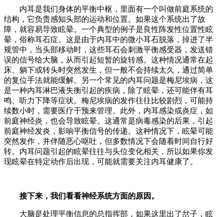
内耳是我们身体的平衡中枢，里面有一个叫做前庭系统的
结构，它负责感知头部的运动和位置。如果这个系统出了故
障，就容易导致眩晕。一个典型的例子是良性阵发性位置性眩
晕，俗称耳石症。这是由于内耳中的微小耳石脱落，掉进了半
规管中，当头部移动时，这些耳石会刺激平衡感受器，发送错
误的信号给大脑，从而引起短暂的旋转感。这种情况通常在起
床、躺下或转头时突然发生，但一般不会持续太久，通过简单
的复位手法就能缓解。另一个常见的内耳问题是梅尼埃病，这
是一种内耳淋巴液失衡引起的疾病，除了眩晕，还可能伴有耳
鸣、听力下降等症状。梅尼埃病的发作往往比较剧烈，可能持
续数小时，需要医疗干预来管理。此外，内耳感染或炎症，如
前庭神经炎，也会导致眩晕。这通常是病毒感染的后果，引起
前庭神经发炎，影响平衡信号的传递。这种情况下，眩晕可能
突然发作，并伴随恶心呕吐，但多数情况下会随着时间自行好
转。内耳问题引起的眩晕往往与头位变化相关，所以如果你发
现眩晕在特定动作后出现，可能就需要关注内耳健康了。
接下来，我们看看神经系统方面的原因。
大脑是处理平衡信息的总指挥部，如果这里出了岔子，眩