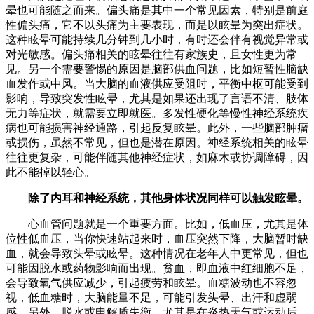
晕也可能随之而来。偏头痛是其中一个常见因素，特别是前庭
性偏头痛，它不以头痛为主要表现，而是以眩晕为突出症状。
这种眩晕可能持续几分钟到几小时，有时还会伴有视觉异常或
对光敏感。偏头痛相关的眩晕往往有家族史，且女性更为常
见。另一个需要警惕的原因是脑部供血问题，比如短暂性脑缺
血发作或中风。当大脑的血液供应受阻时，平衡中枢可能受到
影响，导致突发性眩晕，尤其是如果还出现了言语不清、肢体
无力等症状，就需要立即就医。多发性硬化等慢性神经系统疾
病也可能损害神经通路，引起反复眩晕。此外，一些脑部肿瘤
或损伤，虽然不常见，但也是潜在原因。神经系统相关的眩晕
往往更复杂，可能伴随其他神经症状，如麻木或协调障碍，因
此不能掉以轻心。
除了内耳和神经系统，其他身体状况同样可以触发眩晕。
心血管问题就是一个重要方面。比如，低血压，尤其是体
位性低血压，当你快速站起来时，血压突然下降，大脑暂时缺
血，就会导致头晕或眩晕。这种情况在老年人中更常见，但也
可能因脱水或药物影响而出现。贫血，即血液中红细胞不足，
会导致氧气供应减少，引起疲劳和眩晕。血糖波动也不容忽
视，低血糖时，大脑能量不足，可能引发头晕、出汗和虚弱
感。另外，脱水或电解质失衡，尤其是在炎热天气或运动后，