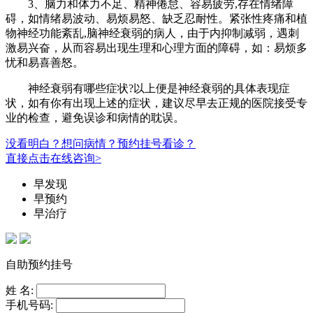
3、脑力和体力不足、精神倦怠、容易疲劳,存在情绪障
碍，如情绪易波动、易烦易怒、缺乏忍耐性。紧张性疼痛和植
物神经功能紊乱,脑神经衰弱的病人，由于内抑制减弱，遇刺
激易兴奋，从而容易出现生理和心理方面的障碍，如：易烦多
忧和易喜善怒。
神经衰弱有哪些症状?以上便是神经衰弱的具体表现症
状，如有你有出现上述的症状，建议尽早去正规的医院接受专
业的检查，避免误诊和病情的耽误。
没看明白？想问病情？预约挂号看诊？
直接点击在线咨询>
早发现
早预约
早治疗
自助预约挂号
姓 名:
手机号码: