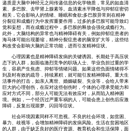
递质是大脑中神经元之间传递信息的化学物质，常见的如血清
素、多巴胺、去甲肾上腺素等。血清素水平降低与抑郁症密切
相关，它会影响人的情绪、睡眠和食欲;多巴胺异常则在精神
分裂症和成瘾行为中发挥重要作用，过多的多巴胺可能导致幻
觉和妄想，而在成瘾过程中，多巴胺的释放会强化成瘾行为。
此外，大脑结构的异常也与精神障碍有关，例如抑郁症患者的
海马体可能出现萎缩，精神分裂症患者的脑室扩大等，这些结
构改变会影响大脑的正常功能，进而引发精神症状。
心理因素也是精神障碍发病的关键诱因。长期处于高压状
态下的人群，如面临激烈竞争的职场人士、学业负担过重的学
生，容易产生焦虑、抑郁等情绪问题。如果这些负面情绪得不
到及时有效的疏导，持续累积，就可能引发精神障碍。重大生
活事件的打击，如亲人离世、婚姻破裂、失业等，会给人带来
巨大的心理创伤，在应对这些创伤时，个体的心理承受能力和
应对方式不同，部分人可能无法有效应对，从而陷入精神困
境。例如，一个经历过严重车祸的人，可能会患上创伤后应激
障碍，反复出现噩梦、闪回等症状。
社会环境因素同样不可忽视。不良的社会环境，如贫困、
暴力、歧视等，会增加精神障碍的发病风险。生活在贫困地区
的人群，由于缺乏良好的医疗资源、教育机会和生活保障，面