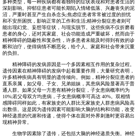
多种类型，每一种疾病都有着独特的症状表现和对患者生活的
深刻影响。抑郁症患者可能长期陷入情绪低落、兴趣丧失的泥
沼，严重时甚至产生自杀念头;焦虑症患者常常被过度的担忧
和不安所困扰，影响正常的工作和生活;精神分裂症患者则可
能出现幻觉、妄想等症状，与现实脱节。这些疾病不仅折磨着
患者的身心，还对其家庭、社会功能造成严重破坏，然而由于
精神障碍的隐蔽性和复杂性，许多患者未能及时得到有效的诊
断和治疗，使得病情不断恶化，给个人、家庭和社会带来沉重
的负担。
精神障碍的发病原因是一个多因素相互作用的复杂过程。
遗传因素在精神障碍的发病中起着重要作用，大量研究表明，
许多精神疾病具有明显的遗传倾向。例如，精神分裂症患者的
直系亲属，如父母、子女、兄弟姐妹，其患病风险显著高于普
通人群。如果父母一方患有精神分裂症，子女患病概率约为
10%;若父母双方均患病，子女患病概率可高达 40%。双相情
感障碍同样如此，有家族史的人群比无家族史人群患病风险高
出数倍。这是因为遗传因素可能影响大脑的结构和功能，改变
神经递质的代谢和传递，使得个体在面对外界刺激时更容易出
现精神异常。
生物学因素除了遗传，还包括大脑的神经递质失衡。神经