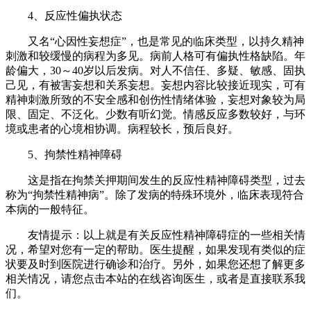
4、反应性偏执状态
又名“心因性妄想症”，也是常见的临床类型，以持久精神
刺激和较缓慢的病程为多见。病前人格可有偏执性格缺陷。年
龄偏大，30～40岁以后发病。对人不信任、多疑、敏感、固执
己见，有被害妄想和关系妄想。妄想内容比较接近现实，可有
精神刺激所致的不安全感和创伤性情绪体验，妄想对象较为局
限、固定、不泛化。少数有听幻觉。情感反应多数较好，与环
境或患者的心境相协调。病程较长，预后良好。
5、拘禁性精神障碍
这是指在拘禁关押期间发生的反应性精神障碍类型，过去
称为“拘禁性精神病”。除了发病的特殊环境外，临床表现符合
本病的一般特征。
友情提示：以上就是有关反应性精神障碍症的一些相关情
况，希望对您有一定的帮助。医生提醒，如果发现有类似的症
状要及时到医院进行确诊和治疗。另外，如果您还想了解更多
相关情况，请您点击本站的在线咨询医生，或者是直接联系我
们。