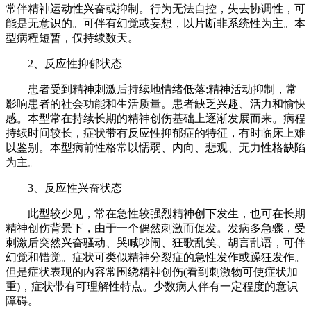
常伴精神运动性兴奋或抑制。行为无法自控，失去协调性，可
能是无意识的。可伴有幻觉或妄想，以片断非系统性为主。本
型病程短暂，仅持续数天。
2、反应性抑郁状态
患者受到精神刺激后持续地情绪低落;精神活动抑制，常
影响患者的社会功能和生活质量。患者缺乏兴趣、活力和愉快
感。本型常在持续长期的精神创伤基础上逐渐发展而来。病程
持续时间较长，症状带有反应性抑郁症的特征，有时临床上难
以鉴别。本型病前性格常以懦弱、内向、悲观、无力性格缺陷
为主。
3、反应性兴奋状态
此型较少见，常在急性较强烈精神创下发生，也可在长期
精神创伤背景下，由于一个偶然刺激而促发。发病多急骤，受
刺激后突然兴奋骚动、哭喊吵闹、狂歌乱笑、胡言乱语，可伴
幻觉和错觉。症状可类似精神分裂症的急性发作或躁狂发作。
但是症状表现的内容常围绕精神创伤(看到刺激物可使症状加
重)，症状带有可理解性特点。少数病人伴有一定程度的意识
障碍。