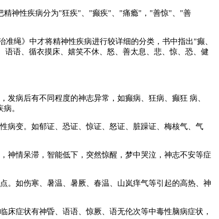
疾病分为"狂疾"、"癫疾"、"痛瘾"，"善惊"、"善
准绳》中才将精神性疾病进行较详细的分类，书中指出"癫、
躁、语语、循衣摸床、嬉笑不休、怒、善太息、悲、惊、恐、健
，发病后有不同程度的神志异常，如癫病、狂病、癫狂 病、
疾病。
性病变。如郁证、恐证、惊证、怒证、脏躁证、梅核气、气
，神情呆滞，智能低下，突然惊醒，梦中哭泣，神志不安等症
点。如伤寒、暑温、暑厥、春温、山岚痒气等引起的高热、神
临床症状有神昏、语语、惊厥、语无伦次等中毒性脑病症状，