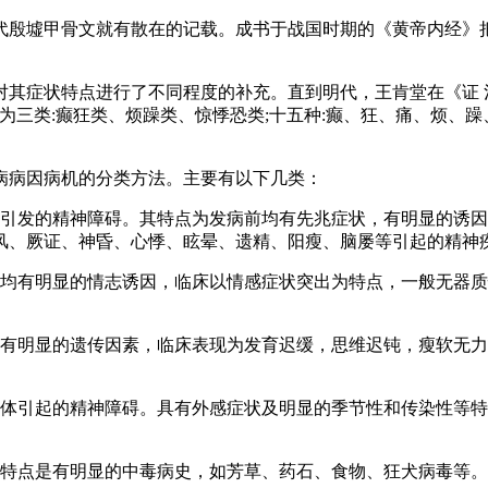
墟甲骨文就有散在的记载。成书于战国时期的《黄帝内经》把精神性
症状特点进行了不同程度的补充。直到明代，王肯堂在《证 治
为三类:癫狂类、烦躁类、惊悸恐类;十五种:癫、狂、痛、烦、
病因病机的分类方法。主要有以下几类：
发的精神障碍。其特点为发病前均有先兆症状，有明显的诱因
风、厥证、神昏、心悸、眩晕、遗精、阳瘦、脑屡等引起的精神
均有明显的情志诱因，临床以情感症状突出为特点，一般无器质
明显的遗传因素，临床表现为发育迟缓，思维迟钝，瘦软无力
。
引起的精神障碍。具有外感症状及明显的季节性和传染性等特
点是有明显的中毒病史，如芳草、药石、食物、狂犬病毒等。