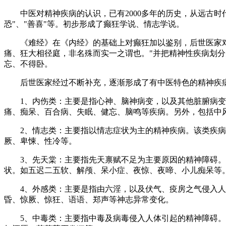
中医对精神疾病的认识，已有2000多年的历史，从远古时代殷
恐"、"善喜"等。初步形成了癫狂学说、情志学说。
《难经》在《内经》的基础上对癫狂加以鉴别，后世医家对其
痛、狂大相径庭，非名殊而实一之谓也。"并把精神性疾病划分
忘、不得卧。
后世医家经过不断补充，逐渐形成了有中医特色的精神疾病
1、内伤类：主要是指心神、脑神病变，以及其他脏腑病变引
痛、痴呆、百合病、失眠、健忘、脑鸣等疾病。另外，包括中
2、情志类：主要指以情志症状为主的精神疾病。该类疾病
厥、卑悚、性冷等。
3、先天棠：主要指先天禀赋不足为主要原因的精神障碍。有
状。如五迟二五软、解颅、呆小症、夜惊、夜啼、小儿痴呆等
4、外感类：主要是指由六淫，以及伏气、疫房之气侵入人体
昏、惊厥、惊狂、语语、郑声等神志异常变化。
5、中毒类：主要指中毒及病毒侵入人体引起的精神障碍。特