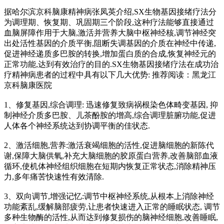
据哈尔滨京科脑康精神病张凤英介绍,SX生物基因接绪疗法分
为调理期、恢复期、巩固期三个阶段,这种疗法能够直接通过
血脑屏障作用于大脑,激活并营养大脑中枢神经核,调节神经突
出处活性基因的介质平衡,阻断失调基因的介质在神经中传递,
促进神经递质多巴胺的转换,增加蛋白质的合成,恢复神经元的
正常功能,达到有效治疗的目的.SX生物基因接绪疗法在成功治
疗精神病患者的过程中具有以下几大优势: 推荐阅读：黑龙江
京科脑康医院
1、修复基因,综合调理: 迅速修复致病祸根染色体畸变基因, 抑
制神经介质多巴胺、儿茶酚胺的增高,综合调理脏腑功能,促进
人体各个神经系统达到协调平衡的佳状态.
2、激活细胞,营养:激活衰竭细胞的活性,促进脑细胞的新陈代
谢,保障大脑供氧,补充大脑细胞的胶原蛋白营养,改善脑部血液
循环,使机体神经组织细胞在短期内恢复正常状态,消除精神压
力,多年痛苦快速性有效清除.
3、双向调节,增强记忆:调节中枢神经系统,从根本上消除神经
功能紊乱,缓解脑部疲劳,让患者快速进入正常的睡眠状态, 调节
多种生物酶的活性,从而达到修复损伤的脑神经细胞,改善睡眠,