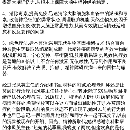
提高大脑记忆力,从根本上保障大脑中枢神经的稳定 .
4、清除毒素,提高免疫:迅速清除大脑细胞和血管中的淤积和毒
素, 改善神经细胞的异常状态,调理脏腑机能,天然生物免疫因子
增强自身免疫,恢复大脑正常思维力,从而有效防止病情迁延难
愈和反反复作的问题.
5、绿色疗法,标本兼治:采用现代生物基因接绪技术,结合百余
种名贵中药提取浓缩精制成新一代精神疾病康复的有效生物制
剂,滋肝和胃、宁心安神、平衡阴阳,服用后易吸收,见效快,疗效
是普通的30倍以上,不含任何激素,无依赖性,无毒副作用和不良
反应,有效解决了失眠、抑郁 、精神障碍疾病带来的困扰与痛
苦.
经过张凤英主任的介绍和书面材料的浏览,心理老师终还是让
莫颜进行治疗.张凤英主任还提醒心理老师:除了SX生物基因接
绪疗法外,心理教育、减缓压力、和谐的人际也对缓解和恢复
病情有好处,希望学校可以在这方面做出辅助性开导.在莫颜治
疗的个阶段后,以前的反常状态不再出现了,她对以前的行为似
乎也早已忘记.一段时间后,她逐渐和同学在一起开玩笑了,以前
的沉默被现在的开朗、阳光、精神所取代,她很感谢京科脑康
的张凤英主任:"短短的花季里,我蜕变了两次,但这次真的是化