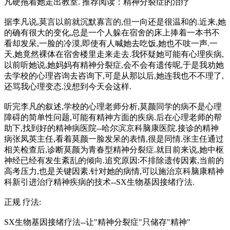
凡硬拖着她走出教室. 推荐阅读：精神分裂症的治疗
据李凡说,莫言以前就沉默寡言的,但一向还是很温和的.近来,她
的确有很大的变化,总是一个人躲在宿舍的床上捧着一本书不
看却发呆,一脸的冷漠,即使有人喊她去吃饭,她也不吱一声.一
天,她竟然裸体在宿舍楼里走来走去.我怀疑她可能有心理疾病,
以前听她说,她妈妈有精神分裂症,会不会有遗传呢,于是我劝她
去学校的心理咨询去咨询下,可是从那以后,她连我也不不理了,
还骂我心理变态.没想到今天会这样.
听完李凡的叙述,学校的心理老师分析,莫颜同学的病不是心理
障碍的简单性问题,可能有精神方面的疾病.后在心理老师的帮
助下,找到好的精神病医院--哈尔滨京科脑康医院.接诊的精神
病张凤英主任,看着莫颜一脸发呆的表情,很是同情.张主任通过
相关检查后,诊断莫颜为青春型精神分裂症.就目前来说,她中枢
神经已经有发生紊乱的倾向.追究原因:不排除遗传因素,当前的
高考压力,也是关键因素.针对她的病情,可以施治京科脑康精神
科新引进治疗精神疾病的技术--SX生物基因接绪疗法.
正规 疗法:
SX生物基因接绪疗法--让"精神分裂症"只储存"精神"