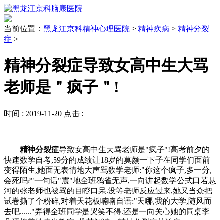
当前位置：
黑龙江京科精神心理医院
>
精神疾病
>
精神分裂
症
>
精神分裂症导致女高中生大骂
老师是＂疯子＂!
时间 :
2019-11-20
点击 :
精神分裂症
导致女高中生大骂老师是"疯子"!高考前夕的
快速数学自考,59分的成绩让18岁的莫颜一下子在同学们面前
变得陌生,她面无表情地大声骂数学老师:"你这个疯子,多一分,
会死吗?"一句话"震"地全班鸦雀无声,一向讲起数学公式口若悬
河的张老师也被骂的目瞪口呆.没等老师反应过来,她又当众把
试卷撕了个粉碎,对着天花板喃喃自语:"天哪,我的大学,随风而
去吧......"弄得全班同学是哭笑不得.还是一向关心她的同桌李