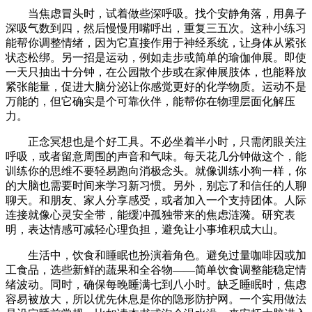
当焦虑冒头时，试着做些深呼吸。找个安静角落，用鼻子
深吸气数到四，然后慢慢用嘴呼出，重复三五次。这种小练习
能帮你调整情绪，因为它直接作用于神经系统，让身体从紧张
状态松绑。另一招是运动，例如走步或简单的瑜伽伸展。即使
一天只抽出十分钟，在公园散个步或在家伸展肢体，也能释放
紧张能量，促进大脑分泌让你感觉更好的化学物质。运动不是
万能的，但它确实是个可靠伙伴，能帮你在物理层面化解压
力。
正念冥想也是个好工具。不必坐着半小时，只需闭眼关注
呼吸，或者留意周围的声音和气味。每天花几分钟做这个，能
训练你的思维不要轻易跑向消极念头。就像训练小狗一样，你
的大脑也需要时间来学习新习惯。另外，别忘了和信任的人聊
聊天。和朋友、家人分享感受，或者加入一个支持团体。人际
连接就像心灵安全带，能缓冲孤独带来的焦虑涟漪。研究表
明，表达情感可减轻心理负担，避免让小事堆积成大山。
生活中，饮食和睡眠也扮演着角色。避免过量咖啡因或加
工食品，选些新鲜的蔬果和全谷物——简单饮食调整能稳定情
绪波动。同时，确保每晚睡满七到八小时。缺乏睡眠时，焦虑
容易被放大，所以优先休息是你的隐形防护网。一个实用做法