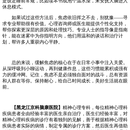
是设定睡前常规，比如读本书或泡个温水澡，来安抚大脑进入
休息模式。
如果试过这些方法后，焦虑依旧挥之不去，别犹豫——寻
求专业帮助很有价值。心理咨询师或医生能提供个性化支持，
帮你探索更深层的原因和处理技巧。专业人士的指导像是指南
针，能在迷雾中为你指明方向，他们用温和的谈话和治疗计
划，帮许多人重获内心平静。
总的来说，缓解焦虑的核心在于在日常小事中注入关爱。
从深呼吸到小聊运动，再到健康作息，这些习惯能累积成强有
力的缓冲网。记住，焦虑不是必须独自面对的战斗，总有资源
和人群在等你。保持耐心，给自己时间成长，美好生活就在眼
前。
【黑龙江京科脑康医院】
精神心理专科，每位精神心理科
疾病患者全由经验丰富的医生亲自治疗，医生们经验丰富，对
精神心理科疾病的诊疗有着独到的见解，善于根据精神心理科
疾病患者实际的病情，制定专属的诊疗方案，然后医生再借助