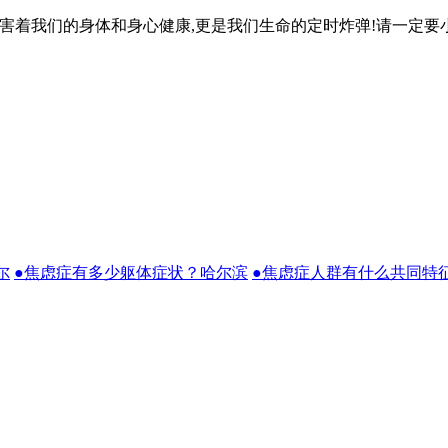
着我们的身体和身心健康,更是我们生命的定时炸弹!请一定要小
尔
●焦虑症有多少躯体症状？哈尔滨
●焦虑症人群有什么共同特