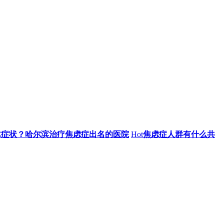
体症状？哈尔滨治疗焦虑症出名的医院
Hot
焦虑症人群有什么共