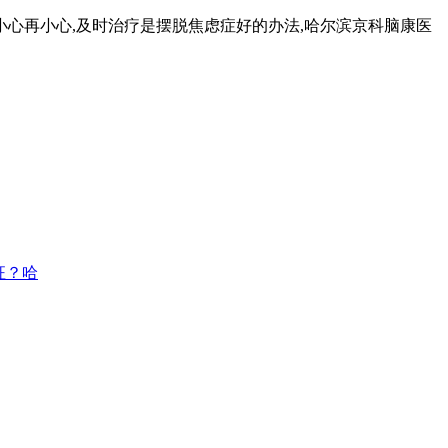
心再小心,及时治疗是摆脱焦虑症好的办法,哈尔滨京科脑康医
征？哈