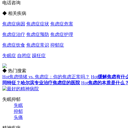
电话咨询
◆ 相关疾病
焦虑症病因
焦虑症症状
焦虑症危害
焦虑症治疗
焦虑症预防
焦虑症护理
焦虑症饮食
焦虑症常识
抑郁症
失眠症
自闭症
躁狂症
◆ 热门搜索
Hot
焦虑情绪 vs. 焦虑症：你的焦虑正常吗？
Hot
缓解焦虑有什
同特征？哈尔滨专业治疗焦虑症的医院
Hot
焦虑的本质是什么
失眠抑郁
失眠
抑郁
头痛
精神疾病