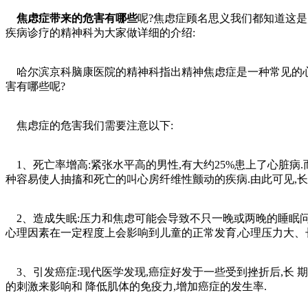
焦虑症带来的危害有哪些
呢?焦虑症顾名思义我们都知道这
疾病诊疗的精神科为大家做详细的介绍:
哈尔滨京科脑康医院的精神科指出精神焦虑症是一种常见的心理
害有哪些呢?
焦虑症的危害我们需要注意以下:
1、死亡率增高:紧张水平高的男性,有大约25%患上了心脏病.
种容易使人抽搐和死亡的叫心房纤维性颤动的疾病.由此可见,
2、造成失眠:压力和焦虑可能会导致不只一晚或两晚的睡眠问题.
心理因素在一定程度上会影响到儿童的正常发育,心理压力大、长
3、引发癌症:现代医学发现,癌症好发于一些受到挫折后,长
的刺激来影响和 降低肌体的免疫力,增加癌症的发生率.