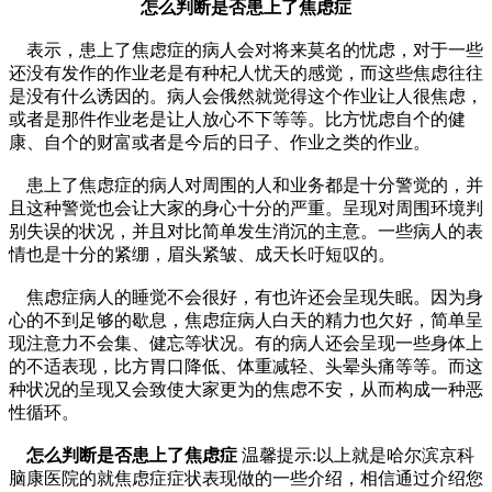
怎么判断是否患上了焦虑症
表示，患上了焦虑症的病人会对将来莫名的忧虑，对于一些
还没有发作的作业老是有种杞人忧天的感觉，而这些焦虑往往
是没有什么诱因的。病人会俄然就觉得这个作业让人很焦虑，
或者是那件作业老是让人放心不下等等。比方忧虑自个的健
康、自个的财富或者是今后的日子、作业之类的作业。
患上了焦虑症的病人对周围的人和业务都是十分警觉的，并
且这种警觉也会让大家的身心十分的严重。呈现对周围环境判
别失误的状况，并且对比简单发生消沉的主意。一些病人的表
情也是十分的紧绷，眉头紧皱、成天长吁短叹的。
焦虑症病人的睡觉不会很好，有也许还会呈现失眠。因为身
心的不到足够的歇息，焦虑症病人白天的精力也欠好，简单呈
现注意力不会集、健忘等状况。有的病人还会呈现一些身体上
的不适表现，比方胃口降低、体重减轻、头晕头痛等等。而这
种状况的呈现又会致使大家更为的焦虑不安，从而构成一种恶
性循环。
怎么判断是否患上了焦虑症
温馨提示:以上就是哈尔滨京科
脑康医院的就焦虑症症状表现做的一些介绍，相信通过介绍您