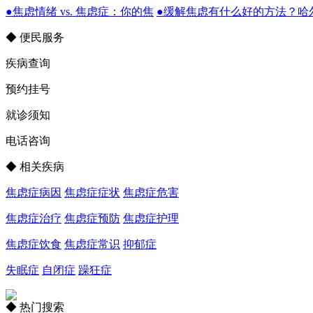
●焦虑情绪 vs. 焦虑症：你的焦
●缓解焦虑有什么好的方法？哈
◆ 便民服务
疾病查询
预约挂号
就诊须知
电话咨询
◆ 相关疾病
焦虑症病因
焦虑症症状
焦虑症危害
焦虑症治疗
焦虑症预防
焦虑症护理
焦虑症饮食
焦虑症常识
抑郁症
失眠症
自闭症
躁狂症
◆ 热门搜索