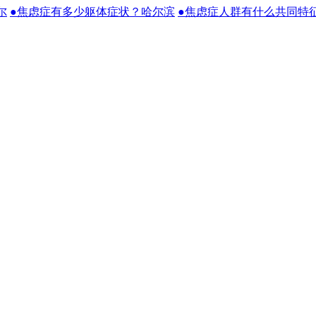
尔
●焦虑症有多少躯体症状？哈尔滨
●焦虑症人群有什么共同特