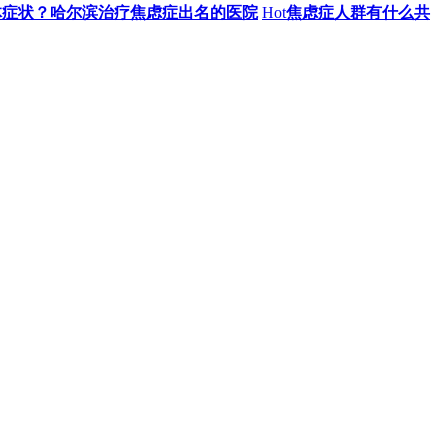
体症状？哈尔滨治疗焦虑症出名的医院
Hot
焦虑症人群有什么共