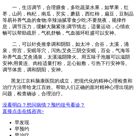
一，生活调节，合理膳食，多吃蔬菜水果，如苹果，红
枣，山药，枸杞，南瓜，芡实，蘑菇，西红柿，扁豆，豆制品
等易补养气血的食物;辛辣油腻零食少吃;不要熬夜，规律作
息，调节压力，缓解大脑紧张;调节情志，适量运动，心情欢
畅可以帮助疏肝，气机舒畅，气血循环旺盛可以安神。
二，可以针灸推拿调和阴阳，如太冲，合谷，太溪，涌
泉，劳宫，安眠等穴，泻热;艾灸三阴交安眠，百会，气海等
补养气血;艾灸涌泉，太溪滋阴降火。用五味子泡服可以滋阴
安神;用黄连、肉桂适量打粉，足心贴敷，引热下行安神等。
调节体质，调和阴阳，安神。
黑龙江京科脑康医院的成立，把现代化的精神心理检查和
治疗方法带给龙江百姓。帮助人们正确的面对精神心理出现的
问题，检查确诊，合理治疗。
没看明白？想问病情？预约挂号看诊？
直接点击在线咨询>
早发现
早预约
早治疗