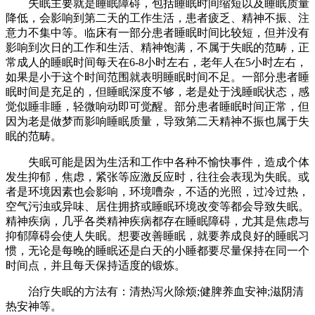
失眠主要就是睡眠障碍，包括睡眠时间缩短以及睡眠质量
降低，会影响到第二天的工作生活，患者疲乏、精神不振、注
意力不集中等。临床有一部分患者睡眠时间比较短，但并没有
影响到次日的工作和生活、精神饱满，不属于失眠的范畴，正
常成人的睡眠时间每天在6-8小时左右，老年人在5小时左右，
如果是小于这个时间范围就表明睡眠时间不足。一部分患者睡
眠时间是充足的，但睡眠深度不够，老是处于浅睡眠状态，感
觉似睡非睡，轻微响动即可觉醒。部分患者睡眠时间正常，但
因为老是做梦而影响睡眠质量，导致第二天精神不振也属于失
眠的范畴。
失眠可能是因为生活和工作中各种不愉快事件，造成个体
发生抑郁，焦虑，紧张等应激反应时，往往会表现为失眠。或
者是环境因素也会影响，环境嘈杂，不适的光照，过冷过热，
空气污浊或异味、居住拥挤或睡眠环境改变等都会导致失眠。
精神疾病，几乎各类精神疾病都存在睡眠障碍，尤其是焦虑与
抑郁障碍会使人失眠。想要改善睡眠，就要养成良好的睡眠习
惯，无论是每晚的睡眠还是白天的小睡都要尽量保持在同一个
时间点，并且每天保持适度的锻炼。
治疗失眠的方法有：清热泻火除烦;健脾养血安神;滋阴清
热安神等。