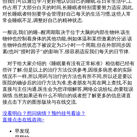
但我们可以通过学习更好地认识自己的睡眠.在日常生活中,工
作占用了大部分白天的时间,长睡眠者特别需要努力适应.因此,
对长睡眠者特别要学会管理好自己每天的生活习惯,这些人常
常会睡眠不足,调整好自己的精神状态.
一般说,我们的睡--醒周期取决于位于大脑的内部生物钟,该生
物钟也控制着身体的其他功能,例如体温和某些激素的分泌.该
生物钟自然状态下被设定为25小时一个周期,但在外部同步因
素(也叫"授时因子")的影响下,很容易适应我们每天的日节律.
对于给大家介绍的《睡眠量有没有正常标准》相信都已经有
些许了解.但是以上的治疗方法仅供参考,因很多病患者的实际
情况不一样,所以用药与治疗的方法也有所不同,所以还是要以
医院的确诊后的治疗方法为准.患者朋友与其在网上查找,不如
直接与主任沟通,医生会为您详细解答,网络众说纷纭,勿要耽误
病情.当然如果还有什么不明白的或者想了解更多的信息请直
接点击下方的图形版块与在线交流.
没看明白？想问病情？预约挂号看诊？
直接点击在线咨询>
早发现