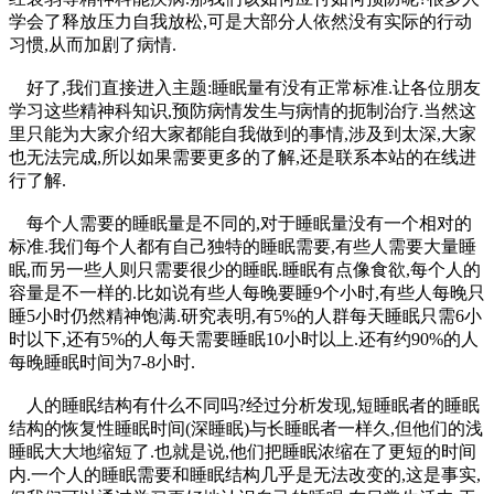
学会了释放压力自我放松,可是大部分人依然没有实际的行动
习惯,从而加剧了病情.
好了,我们直接进入主题:睡眠量有没有正常标准.让各位朋友
学习这些精神科知识,预防病情发生与病情的扼制治疗.当然这
里只能为大家介绍大家都能自我做到的事情,涉及到太深,大家
也无法完成,所以如果需要更多的了解,还是联系本站的在线进
行了解.
每个人需要的睡眠量是不同的,对于睡眠量没有一个相对的
标准.我们每个人都有自己独特的睡眠需要,有些人需要大量睡
眠,而另一些人则只需要很少的睡眠.睡眠有点像食欲,每个人的
容量是不一样的.比如说有些人每晚要睡9个小时,有些人每晚只
睡5小时仍然精神饱满.研究表明,有5%的人群每天睡眠只需6小
时以下,还有5%的人每天需要睡眠10小时以上.还有约90%的人
每晚睡眠时间为7-8小时.
人的睡眠结构有什么不同吗?经过分析发现,短睡眠者的睡眠
结构的恢复性睡眠时间(深睡眠)与长睡眠者一样久,但他们的浅
睡眠大大地缩短了.也就是说,他们把睡眠浓缩在了更短的时间
内.一个人的睡眠需要和睡眠结构几乎是无法改变的,这是事实,