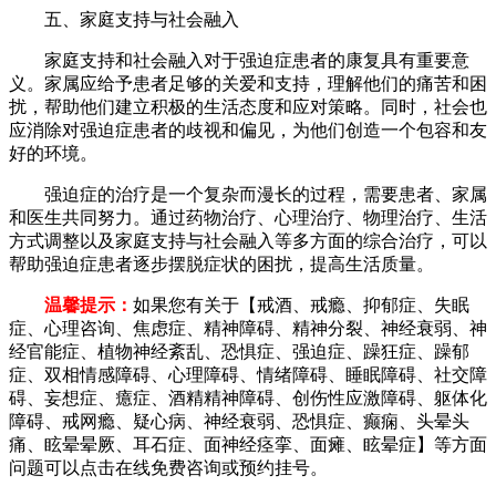
五、家庭支持与社会融入
家庭支持和社会融入对于强迫症患者的康复具有重要意
义。家属应给予患者足够的关爱和支持，理解他们的痛苦和困
扰，帮助他们建立积极的生活态度和应对策略。同时，社会也
应消除对强迫症患者的歧视和偏见，为他们创造一个包容和友
好的环境。
强迫症的治疗是一个复杂而漫长的过程，需要患者、家属
和医生共同努力。通过药物治疗、心理治疗、物理治疗、生活
方式调整以及家庭支持与社会融入等多方面的综合治疗，可以
帮助强迫症患者逐步摆脱症状的困扰，提高生活质量。
温馨提示：
如果您有关于【戒酒、戒瘾、抑郁症、失眠
症、心理咨询、焦虑症、精神障碍、精神分裂、神经衰弱、神
经官能症、植物神经紊乱、恐惧症、强迫症、躁狂症、躁郁
症、双相情感障碍、心理障碍、情绪障碍、睡眠障碍、社交障
碍、妄想症、癔症、酒精精神障碍、创伤性应激障碍、躯体化
障碍、戒网瘾、疑心病、神经衰弱、恐惧症、癫痫、头晕头
痛、眩晕晕厥、耳石症、面神经痉挛、面瘫、眩晕症】等方面
问题可以点击在线免费咨询或预约挂号。