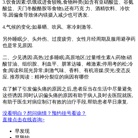
3.饮食因素:饥饿或进食较晚,食物种类(如含有亚硝酸盐、谷氨
酸盐、天门冬酸酪胺等食物),还有巧克 力、酒精饮料、冷饮
等,因偏食导致体内镁摄入减少也可诱发.
4.气候的变化:如暴晒、吹风、寒冷刺激等.
另外睡眠少、头外伤、过度疲劳、女性月经周期及服用避孕药
也是常见原因.
二、少见诱因:高热;过多睡眠;高原地区;过量维生素A;药物:硝
酸甘油、组织胺、利血平、肼苯达嗪、雌激素;停用考的松;冷
食;阅读和屈光异常;刺激气味、香料、有机溶媒;荧光;变态反
应. 推荐阅读：精神分裂症的病因有哪些
在了解了引发偏头痛的原因之后,患者应当在生活中尽量避免
这些诱因.同时认识偏头痛的原因有助于病人及时去医院就医,
有助于医生对病症制订有效的治疗手段,帮助患者早日康复.
没看明白？想问病情？预约挂号看诊？
直接点击在线咨询>
早发现
早预约