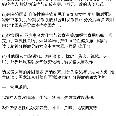
癫痫病人,故认为该病与遗传有关,但尚无一致的遗传形式.
(2)内分泌因素,血管性偏头痛多见于青春期女性.更年期后逐渐
减轻或消失,月经期发作频繁,妊娠时发作停止,分娩后再发,表明
内分泌因素是导致本病病因之一.
(3)饮食因素,不少患者发作常与饮食有关,如经常食用奶酪、巧
克力、刺激性食物、烟酒等均可产生血管性偏头痛. 推荐阅
读：精神分裂症导致女高中生大骂老师是"疯子"!
(4)其他因素,情绪紧张、精神创伤、忧虑、焦虑、饥饿、失
眠、外界环境差以及气候变化均可诱发偏头痛发作.
诱发偏头痛的原因很多,归纳起来,可分为常见与少见两大类: 推
荐阅读：黑龙江京科脑康医院治疗精神分裂症的四大优势
一、常见诱因:
1.精神因素:如着急、生气、紧张、焦虑或过度悲伤;
2.外界物理性刺激:如强光、噪音、异味、花纹图案等.