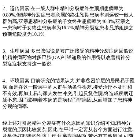
2、遗传因素:在一般人群中精神分裂症终生预期患病率为
0.80%,但精神分裂症患者亲属的终生预期患病率则远较一般人
群为高,双亲患精神分裂症的子女终生患病率为46.3%,双亲之
一患病时子女终生患病率为16.7%,精神分裂症患者兄弟姐妹之
预期危险度为10.1%.
3、生理病因:多巴胺假说是被广泛接受的精神分裂症病因假说.
抗精神病药物对多巴胺(DA)神经递质的作用得以改善精神分
裂症症状支持这一假说.
4、环境因素:目前研究的结果认为,并非贫困阶层的居民易于罹
病,而是在这一阶层中的人群生活条件很差,接受治疗不及时和
不有效,再加上易与家人发生冲突,引起反复住院,终造成疾病迁
延不愈,因而影响着本病的是病程而非病因,从而增加了患精神
分裂的病率.
经上述对引起精神分裂症有什么原因的知识介绍可知,精神分
裂症的原因比较复杂,因此,在平时一定要从各个方面进行注意.
及早做好积极的预防工作,远离疾病困扰.若还有其他疑问,可随