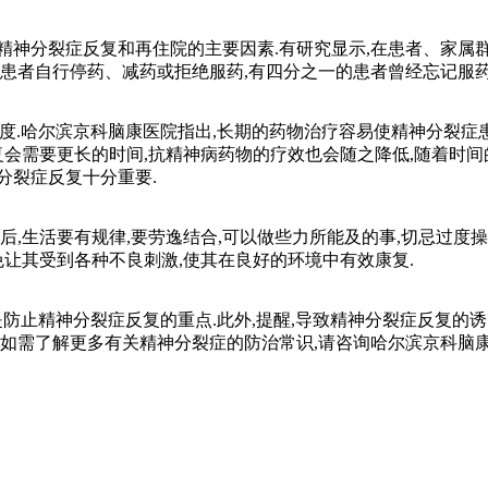
神分裂症反复和再住院的主要因素.有研究显示,在患者、家属群
的患者自行停药、减药或拒绝服药,有四分之一的患者曾经忘记服药
.哈尔滨京科脑康医院指出,长期的药物治疗容易使精神分裂症
复会需要更长的时间,抗精神病药物的疗效也会随之降低,随着时间
分裂症反复十分重要.
,生活要有规律,要劳逸结合,可以做些力所能及的事,切忌过度操
免让其受到各种不良刺激,使其在良好的环境中有效康复.
止精神分裂症反复的重点.此外,提醒,导致精神分裂症反复的诱
,如需了解更多有关精神分裂症的防治常识,请咨询哈尔滨京科脑康