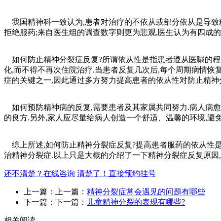
我国精神科一致认为,患者对治疗的不依从或部分依从是导致精
拒绝服药;来自医生组的调查数字则更为悲观,医生认为有四成
如何防止精神分裂症反复?所谓依从性是指患者遵从医嘱的程度
化,而不得不再次住院治疗.当患者反复几次后,每个周期病情恢
症的关键之一,因此通过多方努力提高患者的依从性对防止精神
如何预防精神病的反复,需要患者及其家属共同努力.病人病愈后
的良方.另外,家人应尽量给病人创造一个舒适、温馨的环境,避
综上所述,如何防止精神分裂症反复?提高患者服药的依从性是防
治精神分裂症.以上只是大概的介绍了一下精神分裂症反复原因
还不清楚？在线咨询
清楚了！直接预约挂号
上一篇：上一篇：
精神分裂症常会遇见的问题有哪些
下一篇：下一篇：
儿童精神分裂的表现有哪些?
相关阅读